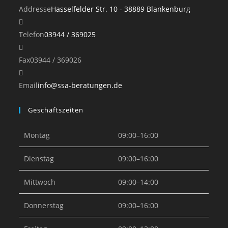
Addresse
Hasselfelder Str. 10 - 38889 Blankenburg
Opens
Telefon
03944 / 369025
in
your
Fax
03944 / 369026
application
Opens
Email
info@ssa-beratungen.de
in
Geschäftszeiten
your
application
Montag
09:00–16:00
Dienstag
09:00–16:00
Mittwoch
09:00–14:00
Donnerstag
09:00–16:00