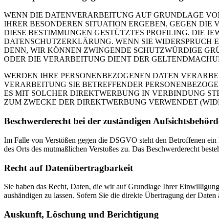
WENN DIE DATENVERARBEITUNG AUF GRUNDLAGE VON ART
IHRER BESONDEREN SITUATION ERGEBEN, GEGEN DIE 
DIESE BESTIMMUNGEN GESTÜTZTES PROFILING. DIE J
DATENSCHUTZERKLÄRUNG. WENN SIE WIDERSPRUCH EI
DENN, WIR KÖNNEN ZWINGENDE SCHUTZWÜRDIGE GRÜN
ODER DIE VERARBEITUNG DIENT DER GELTENDMACHUN
WERDEN IHRE PERSONENBEZOGENEN DATEN VERARBEITE
VERARBEITUNG SIE BETREFFENDER PERSONENBEZOGEN
ES MIT SOLCHER DIREKTWERBUNG IN VERBINDUNG ST
ZUM ZWECKE DER DIREKTWERBUNG VERWENDET (WIDERS
Beschwerde­recht bei der zuständigen Aufsichts­behörd
Im Falle von Verstößen gegen die DSGVO steht den Betroffenen ein Be
des Orts des mutmaßlichen Verstoßes zu. Das Beschwerderecht besteht
Recht auf Daten­übertrag­barkeit
Sie haben das Recht, Daten, die wir auf Grundlage Ihrer Einwilligung 
aushändigen zu lassen. Sofern Sie die direkte Übertragung der Daten a
Auskunft, Löschung und Berichtigung