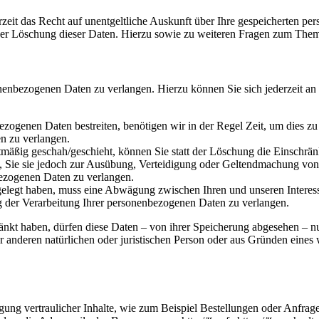
zeit das Recht auf unentgeltliche Auskunft über Ihre gespeicherten 
der Löschung dieser Daten. Hierzu sowie zu weiteren Fragen zum Them
onenbezogenen Daten zu verlangen. Hierzu können Sie sich jederzeit a
ezogenen Daten bestreiten, benötigen wir in der Regel Zeit, um dies z
n zu verlangen.
mäßig geschah/geschieht, können Sie statt der Löschung die Einschrän
Sie sie jedoch zur Ausübung, Verteidigung oder Geltendmachung von R
ezogenen Daten zu verlangen.
legt haben, muss eine Abwägung zwischen Ihren und unseren Interess
g der Verarbeitung Ihrer personenbezogenen Daten zu verlangen.
änkt haben, dürfen diese Daten – von ihrer Speicherung abgesehen – n
anderen natürlichen oder juristischen Person oder aus Gründen eines w
ung vertraulicher Inhalte, wie zum Beispiel Bestellungen oder Anfrage