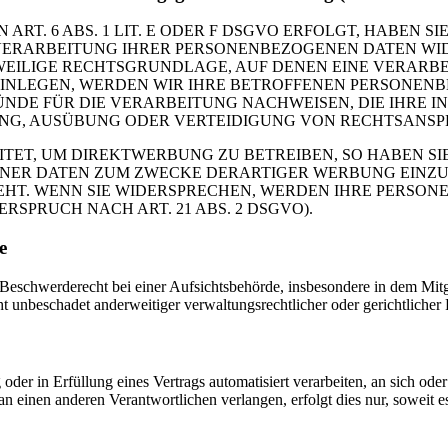
. 6 ABS. 1 LIT. E ODER F DSGVO ERFOLGT, HABEN SIE
VERARBEITUNG IHRER PERSONENBEZOGENEN DATEN WIDE
EWEILIGE RECHTSGRUNDLAGE, AUF DENEN EINE VERARBE
NLEGEN, WERDEN WIR IHRE BETROFFENEN PERSONENBE
DE FÜR DIE VERARBEITUNG NACHWEISEN, DIE IHRE IN
G, AUSÜBUNG ODER VERTEIDIGUNG VON RECHTSANSPRÜC
T, UM DIREKTWERBUNG ZU BETREIBEN, SO HABEN SIE
ER DATEN ZUM ZWECKE DERARTIGER WERBUNG EINZULEG
EHT. WENN SIE WIDERSPRECHEN, WERDEN IHRE PERSO
PRUCH NACH ART. 21 ABS. 2 DSGVO).
e
schwerderecht bei einer Aufsichtsbehörde, insbesondere in dem Mitgli
 unbeschadet anderweitiger verwaltungsrechtlicher oder gerichtlicher 
oder in Erfüllung eines Vertrags automatisiert verarbeiten, an sich od
n einen anderen Verantwortlichen verlangen, erfolgt dies nur, soweit e