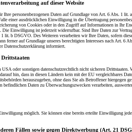
tenverarbeitung auf dieser Website
 wir Ihre personenbezogenen Daten auf Grundlage von Art. 6 Abs. 1 li
lle einer ausdrücklichen Einwilligung in die Übertragung personenbez
icherung von Cookies oder in den Zugriff auf Informationen in Ihr Endge
Die Einwilligung ist jederzeit widerrufbar. Sind Ihre Daten zur Vert
. 1 lit. b DSGVO. Des Weiteren verarbeiten wir Ihre Daten, sofern diese 
 ferner auf Grundlage unseres berechtigten Interesses nach Art. 6 Abs
r Datenschutzerklärung informiert.
Drittstaaten
USA oder sonstigen datenschutzrechtlich nicht sicheren Drittstaaten. 
n darauf hin, dass in diesen Ländern kein mit der EU vergleichbares Da
tsbehörden herauszugeben, ohne dass Sie als Betroffener hiergegen ger
n befindlichen Daten zu Überwachungszwecken verarbeiten, auswerten 
inwilligung möglich. Sie können eine bereits erteilte Einwilligung jed
nderen Fällen sowie gegen Direktwerbung (Art. 21 DS