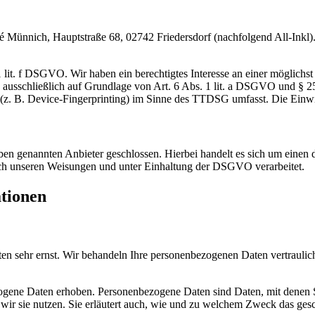
nnich, Hauptstraße 68, 02742 Friedersdorf (nachfolgend All-Inkl). 
lit. f DSGVO. Wir haben ein berechtigtes Interesse an einer möglichst 
ng ausschließlich auf Grundlage von Art. 6 Abs. 1 lit. a DSGVO und §
(z. B. Device-Fingerprinting) im Sinne des TTDSG umfasst. Die Einwill
n genannten Anbieter geschlossen. Hierbei handelt es sich um einen da
ch unseren Weisungen und unter Einhaltung der DSGVO verarbeitet.
ationen
ten sehr ernst. Wir behandeln Ihre personenbezogenen Daten vertrauli
ene Daten erhoben. Personenbezogene Daten sind Daten, mit denen Sie
wir sie nutzen. Sie erläutert auch, wie und zu welchem Zweck das gesc